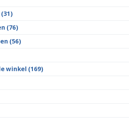
(31)
n (76)
en (56)
de winkel (169)