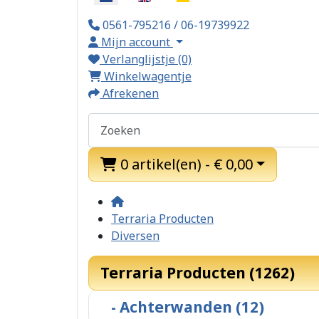
0561-795216 / 06-19739922
Mijn account
Verlanglijstje (0)
Winkelwagentje
Afrekenen
0 artikel(en) - € 0,00
Terraria Producten
Diversen
Terraria Producten (1262)
- Achterwanden (12)