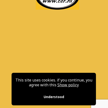
This site uses cookies. if you continue, you
agree with this
Show policy
Understood