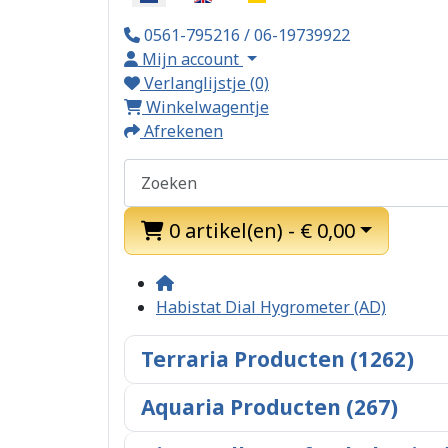
0561-795216 / 06-19739922
Mijn account
Verlanglijstje (0)
Winkelwagentje
Afrekenen
0 artikel(en) - € 0,00
Habistat Dial Hygrometer (AD)
Terraria Producten (1262)
Aquaria Producten (267)